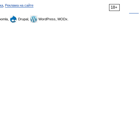
ка
,
Реклама на сайте
18+
omla,
Drupal,
WordPress, MODx.