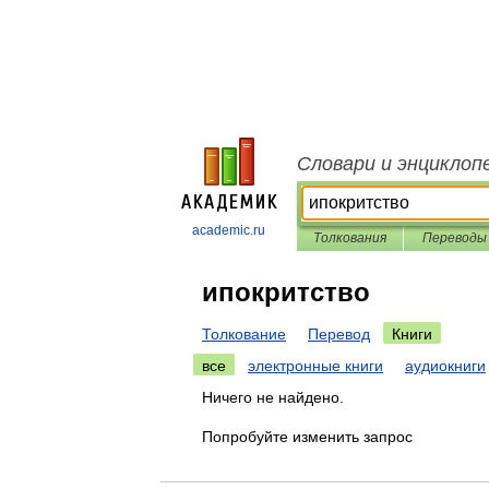
Словари и энциклоп
academic.ru
Толкования
Переводы
ипокритство
Толкование
Перевод
Книги
все
электронные книги
аудиокниги
Ничего не найдено.
Попробуйте изменить запрос